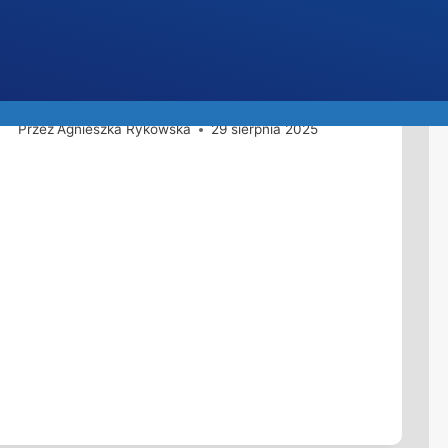
Plan dla Branżowej Szkoły II
Stopnia Nr 1
Przez
Agnieszka Rykowska
29 sierpnia 2025