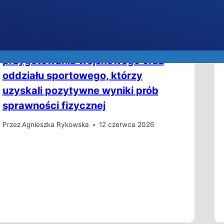
Lista kandydatów do oddziału
mundurowego, oddziału
przygotowania wojskowego oraz
oddziału sportowego, którzy
uzyskali pozytywne wyniki prób
sprawności fizycznej
Przez
Agnieszka Rykowska
12 czerwca 2026