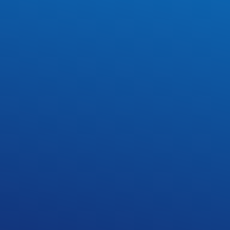
h. Serdecznie zapraszamy.
ę w późniejszym terminie)
NASTĘPNY
 pt. Życie i twórczość Hugo Kołłątaja w kontekście
działalności Komisji Edukacji Narodowej