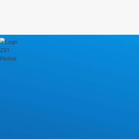
Przejdź
do
treści