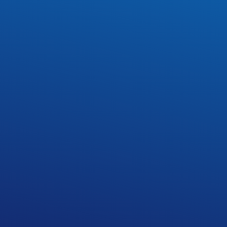
dzie się zebranie ogólne dla rodziców klas pierwszyc
mi według porządku:
ranżowa Szkoła I St.
. 2 LP, 2 LSG i 2 LW – zebrania dla tych klas odbędą si
Konkurs na prezentację