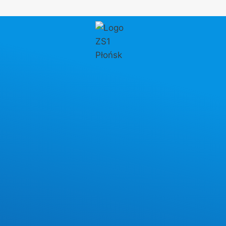
Przejdź
do
treści
Patron szkoły
Stanisław Staszic –
patron Zespołu
Szkół Nr1 w
Płońsku