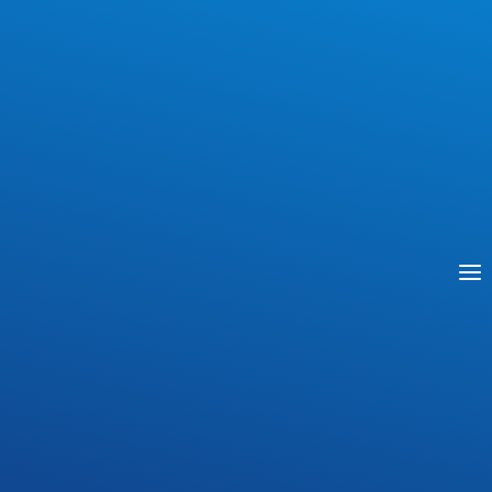
Stanisław Wawrzyniec Staszic urodził się 6
listopada 1755 roku w Pile. Był synem Wawrzyńca i
Katarzyny Stasziców. Jego ojciec sprawował
funkcję burmistrza miasta Piły. Staszic miał dwoje
braci: Andrzeja i Antoniego oraz siostrę Annę. Po
ukończeniu szkoły parafialnej w Pile oraz szkoły
średniej w Poznaniu, udał się do seminarium
duchownego. Ukończył go święceniami kapłańskimi
na przełomie lat 1778-79. Następnie, w 1779 roku,
wyjechał do Paryża celem kontynuowania nauki na
College Royal. Po przyjeździe do kraju w 1781 roku
rozpoczął pracę u Andrzeja Zamoyskiego jako
nauczyciel jego dzieci. W 1787 roku wydał książkę