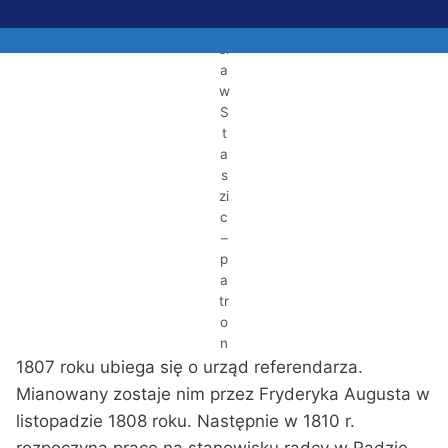
a
ni
sł
a
w
S
t
a
s
zi
c
–
p
a
tr
o
n
1807 roku ubiega się o urząd referendarza.
Mianowany zostaje nim przez Fryderyka Augusta w
listopadzie 1808 roku. Następnie w 1810 r.
rozpoczyna prace na stanowisku radcy w Radzie