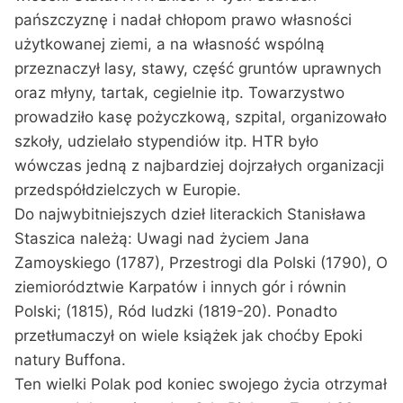
pańszczyznę i nadał chłopom prawo własności
użytkowanej ziemi, a na własność wspólną
przeznaczył lasy, stawy, część gruntów uprawnych
oraz młyny, tartak, cegielnie itp. Towarzystwo
prowadziło kasę pożyczkową, szpital, organizowało
szkoły, udzielało stypendiów itp. HTR było
wówczas jedną z najbardziej dojrzałych organizacji
przedspółdzielczych w Europie.
Do najwybitniejszych dzieł literackich Stanisława
Staszica należą: Uwagi nad życiem Jana
Zamoyskiego (1787), Przestrogi dla Polski (1790), O
ziemiorództwie Karpatów i innych gór i równin
Polski; (1815), Ród ludzki (1819-20). Ponadto
przetłumaczył on wiele książek jak choćby Epoki
natury Buffona.
Ten wielki Polak pod koniec swojego życia otrzymał