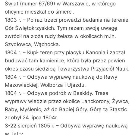
Świat (numer 67/69) w Warszawie, w którego
oficynie mieszkał do śmierci.
1803 r. – Po raz trzeci prowadzi badania na terenie
Gór Świętokrzyskich. Tym razem swoją uwagę
zwrócił na złoża rudy żelaza w okolicach m.in.
Szydłowca, Wąchocka.
1804 r. – Kupił teren przy placyku Kanonia i zaczął
budować tam kamienice, która była przez pewien
okres czasu siedzibą Towarzystwa Przyjaciół Nauk.
1804 r. – Odbywa wyprawę naukową do Rawy
Mazowieckiej, Wolborza i Ujazdu.
1804 r. – Odbywa podróż w Beskidy. Trasa
wyprawy wiedzie przez okolice Lanckorony, Żywca,
Raby, Myślenic, aż do Babiej Góry. Górę tą Staszic
zdobył 24 lipca 1804r.
3-22 sierpień 1805 r. – Odbywa wyprawę naukową
w Tatry.