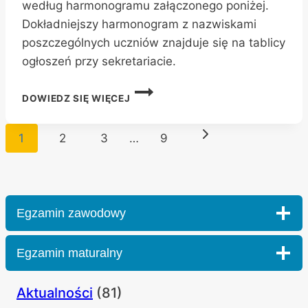
według harmonogramu załączonego poniżej.
Dokładniejszy harmonogram z nazwiskami
poszczególnych uczniów znajduje się na tablicy
ogłoszeń przy sekretariacie.
HARMONOGRAM
DOWIEDZ SIĘ WIĘCEJ
EGZAMINÓW
POPRAWKOWYCH
Nawigacja
Następna
1
2
3
…
9
strony
strona
Egzamin zawodowy
Egzamin maturalny
Aktualności
(81)