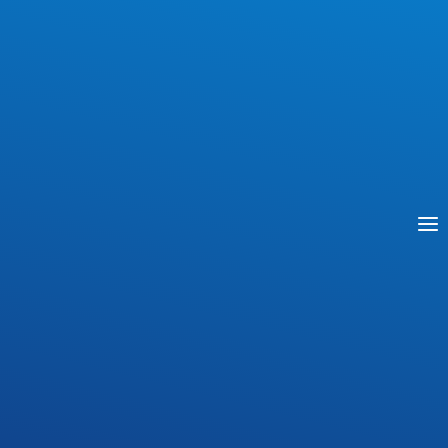
Trwają jeszcze wakacje – bądź bezpieczny i
czujny, rodzicu obserwuj swoje dziecko po
powrocie z wyjazdu. Warto zapoznać się z
materiałami zamieszczonymi poniżej.
BEZPIECZNE
DOWIEDZ SIĘ WIĘCEJ
WAKACJE
AKTUALNOŚCI
Podręczniki dla klas
pierwszych
Przez
Agnieszka Rykowska
17 lipca 2026
Wykaz podręczników dla klas pierwszych już