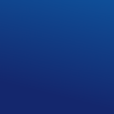
jest dostępny na stronie w zakładce Dla
Uczniów – Podręczniki
PODRĘCZNIKI
DOWIEDZ SIĘ WIĘCEJ
DLA
KLAS
PIERWSZYCH