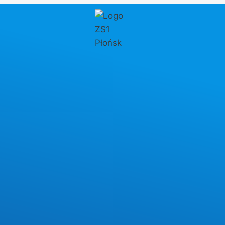
Przejdź
do
treści
Autor: Agnieszka
Rykowska
AKTUALNOŚCI
Bezpieczne wakacje
Przez
Agnieszka Rykowska
5 sierpnia 2026