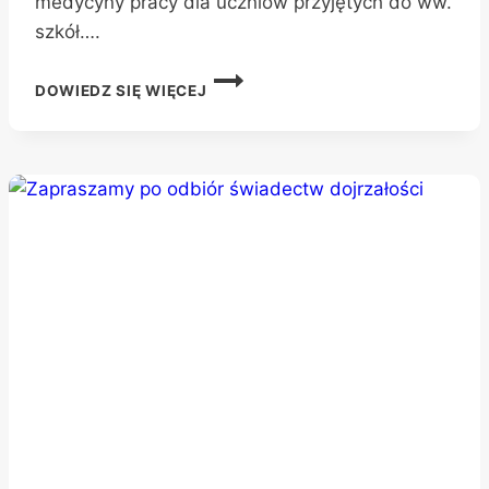
medycyny pracy dla uczniów przyjętych do ww.
szkół….
BADANIA
DOWIEDZ SIĘ WIĘCEJ
LEKARZA
MEDYCYNY
PRACY
DLA
UCZNIÓW
PRZYJĘTYCH
DO
KLAS
I