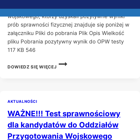
Lista kandydatów do oddziału przygotowania
wojskowego, którzy uzyskali pozytywne wyniki
prób sprawności fizycznej znajduje się poniżej w
załączniku Pliki do pobrania Plik Opis Wielkość
pliku Pobrania pozytywny wynik do OPW testy
117 KB 546
LISTA
DOWIEDZ SIĘ WIĘCEJ
KANDYDATÓW
DO
ODDZIAŁU
PRZYGOTOWANIA
WOJSKOWEGO,
AKTUALNOŚCI
KTÓRZY
UZYSKALI
WAŻNE!!! Test sprawnościowy
POZYTYWNE
WYNIKI
dla kandydatów do Oddziałów
PRÓB
Przygotowania Wojskowego
SPRAWNOŚCI