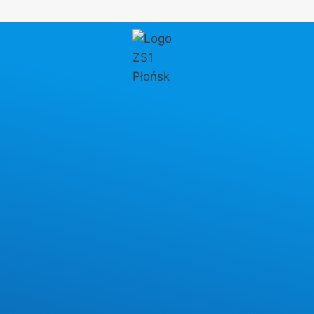
Przejdź
do
treści
AKTUALNOŚCI
Odbiór świadectw
dojrzałości, certyfikatów i
dyplomów egzaminu
zawodowego