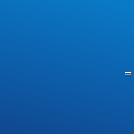
Po odbiór świadectw dojrzałości, certyfikatów i
dyplomów egzaminu zawodowego zapraszamy do
sekretariatu szkoły
od 12.09.2024 r. (CZWARTEK)
Świadectwa można odebrać również w
późniejszym terminie w sekretariacie szkoły.
Świadectwo może także odebrać osoba
posiadająca pisemne upoważnienie.
Indywidualne wyniki egzaminu maturalnego będą
dostępne w systemie
ZIU (SIOEO)
10 września
2024 r. od godz. 8:30.
Dostęp do systemu możliwy
jest po zalogowaniu przy użyciu otrzymanego ze
szkoły indywidualnego loginu i hasła lub z
wykorzystaniem profilu zaufanego.