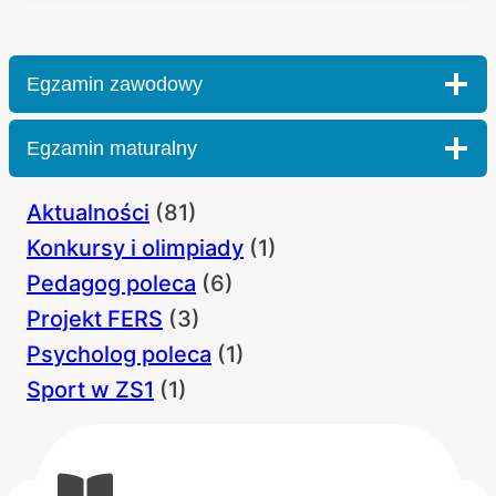
Egzamin zawodowy
Egzamin maturalny
Aktualności
(81)
Konkursy i olimpiady
(1)
Pedagog poleca
(6)
Projekt FERS
(3)
Psycholog poleca
(1)
Sport w ZS1
(1)