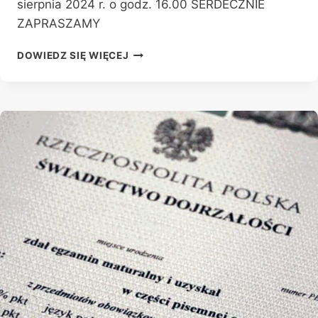
sierpnia 2024 r. o godz. 16.00 SERDECZNIE
ZAPRASZAMY
DYREKTOR
DOWIEDZ SIĘ WIĘCEJ
ZESPOŁU
SZKÓŁ
NR
1
IM.
STANISŁAWA
STASZICA
W
PŁOŃSKU
WRAZ
Z
WYCHOWAWCAMI