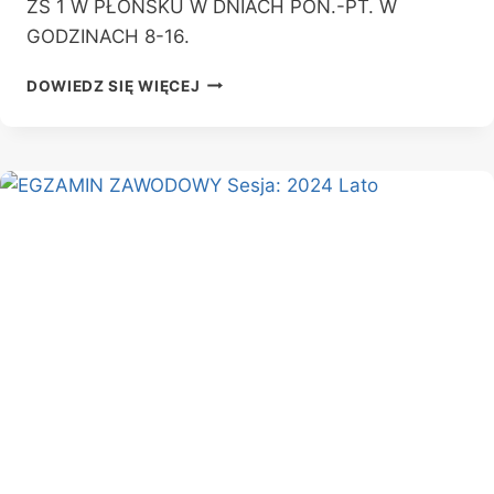
ZS 1 W PŁOŃSKU W DNIACH PON.-PT. W
GODZINACH 8-16.
ZARZĄDZENIE
DOWIEDZ SIĘ WIĘCEJ
NR
10
DYREKTORA
ZS
1
W
PŁOŃSKU
W
SPRAWIE
ZASAD
UDOSTĘPNIANIA
ORAZ
REGULAMINU
KORZYSTANIA
Z
ZEWNĘTRZNYCH
OBIEKTÓW