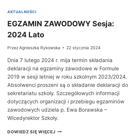
SPORTOWYCH
W
AKTUALNOŚCI
ZS
1W
EGZAMIN ZAWODOWY Sesja:
PŁOŃSKU
2024 Lato
Przez
Agnieszka Rykowska
22 stycznia 2024
Dnia 7 lutego 2024 r. mija termin składania
deklaracji na egzaminy zawodowe w Formule
2019 w sesji letniej w roku szkolnym 2023/2024.
Absolwenci proszeni są o składanie deklaracji do
sekretariatu szkoły. Szczegółowych informacji
dotyczących organizacji i przebiegu egzaminów
zawodowych udziela p. Ewa Borawska –
Wicedyrektor Szkoły.
EGZAMIN
DOWIEDZ SIĘ WIĘCEJ
ZAWODOWY