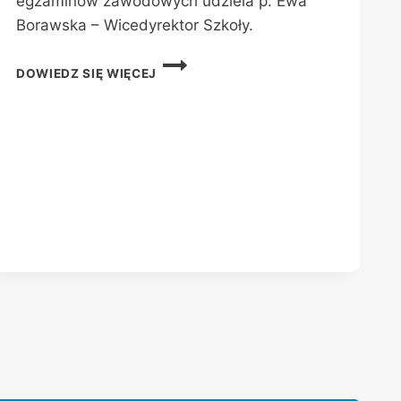
egzaminów zawodowych udziela p. Ewa
Borawska – Wicedyrektor Szkoły.
EGZAMIN
DOWIEDZ SIĘ WIĘCEJ
ZAWODOWY
SESJA:
2024
LATO