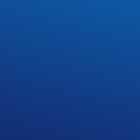
aracji na egzaminy zawodowe w Formule 2019 w sesji let
szkoły.
i i przebiegu egzaminów zawodowych udziela p. Ewa Bo
EPRESJI