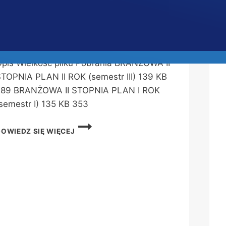
rzez
Agnieszka Rykowska
29 sierpnia 2025
lan dla semestru pierwszego (pierwszy
ok nauki) i semestru III (drugi rok nauki) –
oniżej w załączeniu Pliki do pobrania Plik
pis Wielkość pliku Pobrania BRANŻOWA II
TOPNIA PLAN II ROK (semestr III) 139 KB
289 BRANŻOWA II STOPNIA PLAN I ROK
semestr I) 135 KB 353
PLAN
DOWIEDZ SIĘ WIĘCEJ
DLA
BRANŻOWEJ
SZKOŁY
II
STOPNIA
NR
1