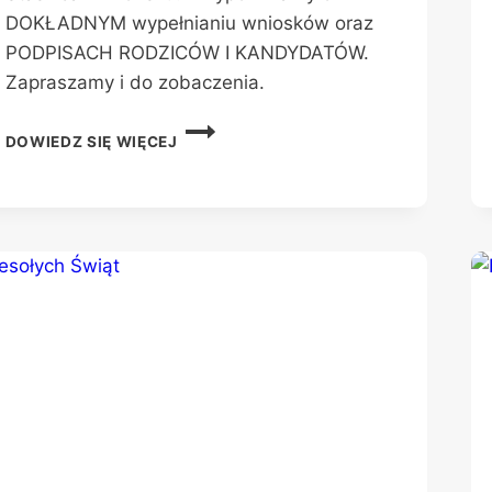
DOKŁADNYM wypełnianiu wniosków oraz
PODPISACH RODZICÓW I KANDYDATÓW.
Zapraszamy i do zobaczenia.
REKRUTACJA
DOWIEDZ SIĘ WIĘCEJ
NA
ROK
SZKOLNY
2024/2025
RUSZYŁA
!!!