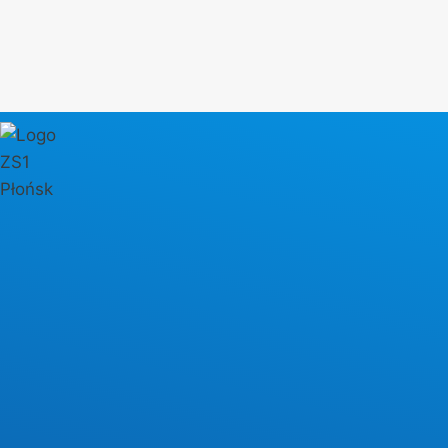
Przejdź
do
treści