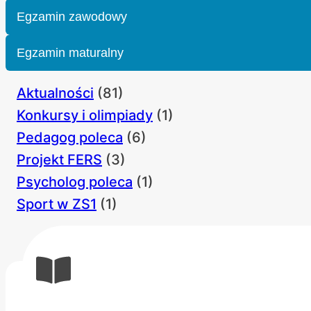
LIPCA
Egzamin zawodowy
2023
R.
UZYSKALI
Egzamin maturalny
POZYTYWNE
WYNIKI
PRÓB
Aktualności
(81)
SPRAWNOŚCI
Konkursy i olimpiady
(1)
FIZYCZNEJ
Pedagog poleca
(6)
Projekt FERS
(3)
Psycholog poleca
(1)
Sport w ZS1
(1)