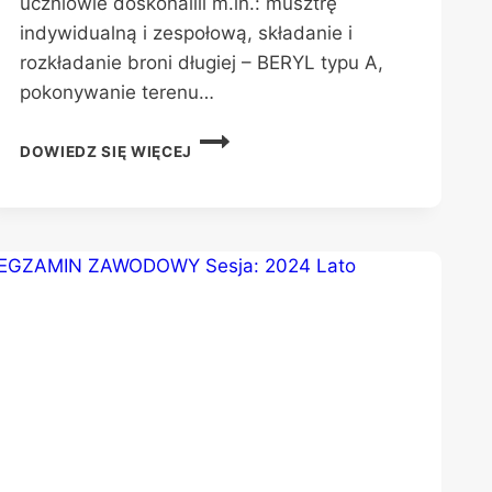
uczniowie doskonalili m.in.: musztrę
indywidualną i zespołową, składanie i
rozkładanie broni długiej – BERYL typu A,
pokonywanie terenu…
POLIGON
DOWIEDZ SIĘ WIĘCEJ
W
KAZUNIU