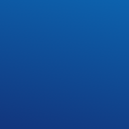
niej w roku szkolnym 2024/2025. Absolwenci
rawska – Wicedyrektor Szkoły.
NASTĘPNY
Egzamin maturalny Maj 2025