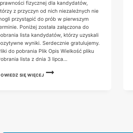
prawności fizycznej dla kandydatów,
tórzy z przyczyn od nich niezależnych nie
ogli przystąpić do prób w pierwszym
erminie. Poniżej została załączona do
obrania lista kandydatów, którzy uzyskali
ozytywne wyniki. Serdecznie gratulujemy.
liki do pobrania Plik Opis Wielkość pliku
obrania lista z dnia 3 lipca…
LISTA
DOWIEDZ SIĘ WIĘCEJ
KANDYDATÓW
DO
ODDZIAŁU
PRZYGOTOWANIA
WOJSKOWEGO,
KTÓRZY
W
DNIU
3