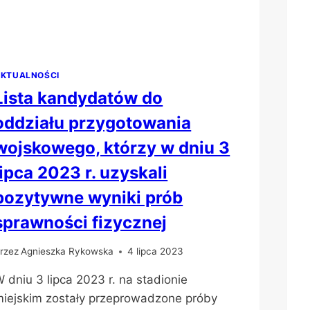
KTUALNOŚCI
Lista kandydatów do
oddziału przygotowania
wojskowego, którzy w dniu 3
lipca 2023 r. uzyskali
pozytywne wyniki prób
sprawności fizycznej
rzez
Agnieszka Rykowska
4 lipca 2023
 dniu 3 lipca 2023 r. na stadionie
iejskim zostały przeprowadzone próby