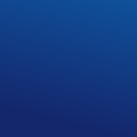
Rodzicom, Uczniom, Przyjaciołom i
Sympatykom Szkoły życzenia w imieniu
całej Społeczności Szkolnej składa
Dyrekcja Zespołu Szkół Nr 1 im.