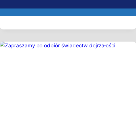
Stanisława Staszica w Płońsku
Przez
Michał Wojtusik
21 grudnia 2023