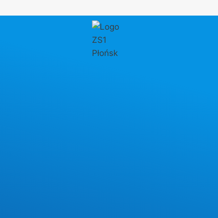
Przejdź
AKTUALNOŚCI
do
treści
Egzamin maturalny – sesja
poprawkowa 19 sierpnia
2025 r. godz. 9.00
Prosimy pamiętać o:
dokumencie potwierdzającym tożsamość
długopisie z czarnym atramentem
przybyciu na egzamin o 8.30
kalkulatorze prostym na egzamin z
matematyki
Przydział sal na egzaminy maturalne w załączniku.