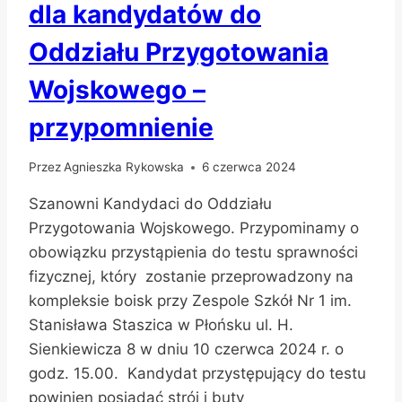
dla kandydatów do
ODDZIAŁU
PRZYGOTOWANIA
Oddziału Przygotowania
WOJSKOWEGO
Wojskowego –
przypomnienie
Przez
Agnieszka Rykowska
6 czerwca 2024
Szanowni Kandydaci do Oddziału
Przygotowania Wojskowego. Przypominamy o
obowiązku przystąpienia do testu sprawności
fizycznej, który zostanie przeprowadzony na
kompleksie boisk przy Zespole Szkół Nr 1 im.
Stanisława Staszica w Płońsku ul. H.
Sienkiewicza 8 w dniu 10 czerwca 2024 r. o
godz. 15.00. Kandydat przystępujący do testu
powinien posiadać strój i buty