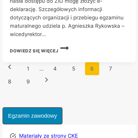
hasła dostępu do ZIU mogę złożyć e-
deklarację. Szczegółowych informacji
dotyczących organizacji i przebiegu egzaminu
maturalnego udziela p. Agnieszka Rykowska –
wicedyrektor…
EGZAMIN
DOWIEDZ SIĘ WIĘCEJ
MATURALNY
2024
Nawigacja
–
Poprzednia
1
…
4
5
6
7
DRODZY
strony
ABSOLWENCI!
strona
Następna
8
9
strona
Egzamin zawodowy
Materiały ze strony CKE