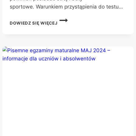
sportowe. Warunkiem przystąpienia do testu…
TESTY
DOWIEDZ SIĘ WIĘCEJ
SPRAWNOŚCI
FIZYCZNEJ
DLA
KANDYDATÓW
DO
ODDZIAŁU
PRZYGOTOWANIA
WOJSKOWEGO
–
PRZYPOMNIENIE