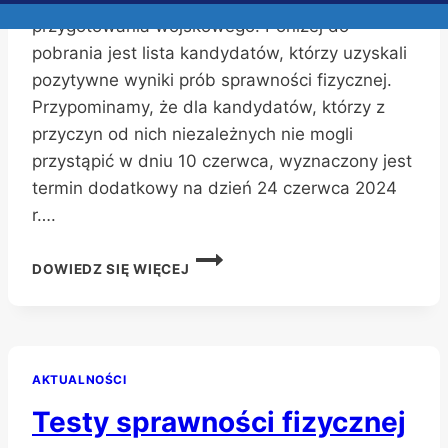
przygotowania wojskowego. Poniżej do
pobrania jest lista kandydatów, którzy uzyskali
pozytywne wyniki prób sprawności fizycznej.
Przypominamy, że dla kandydatów, którzy z
przyczyn od nich niezależnych nie mogli
przystąpić w dniu 10 czerwca, wyznaczony jest
termin dodatkowy na dzień 24 czerwca 2024
r….
LISTA
DOWIEDZ SIĘ WIĘCEJ
KANDYDATÓW,
KTÓRZY
UZYSKALI
POZYTYWNE
WYNIKI
AKTUALNOŚCI
PRÓB
SPRAWNOŚCI
Testy sprawności fizycznej
FIZYCZNEJ
OD