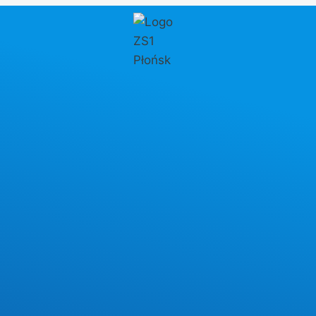
Przejdź
do
treści
Autor: Agnieszka
Rykowska
AKTUALNOŚCI
Lista kandydatów, którzy
uzyskali pozytywne wyniki