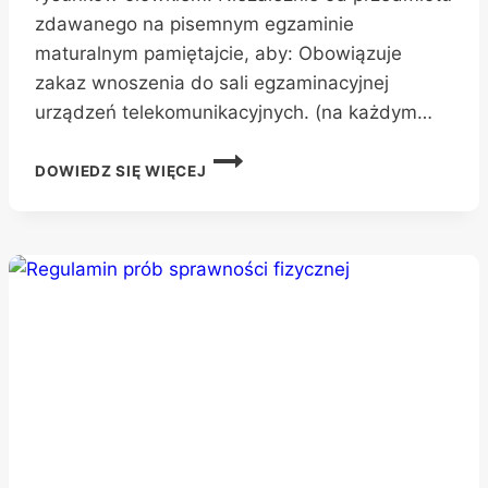
zdawanego na pisemnym egzaminie
maturalnym pamiętajcie, aby: Obowiązuje
zakaz wnoszenia do sali egzaminacyjnej
urządzeń telekomunikacyjnych. (na każdym…
PISEMNE
DOWIEDZ SIĘ WIĘCEJ
EGZAMINY
MATURALNE
MAJ
2024
–
INFORMACJE
DLA
UCZNIÓW
I
ABSOLWENTÓW