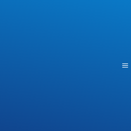
prób sprawności fizycznej
od oddziału przygotowania
wojskowego (II termin)
Przez
Agnieszka Rykowska
24 czerwca 2024
W dniu 24 czerwca 2024 r. (II termin) odbyły się
próby sprawności fizycznej do oddziału
przygotowania wojskowego dla kandydatów,
którzy z przyczyn od nich niezależnych nie
mogli przystąpić w dniu 10 czerwca. Poniżej do
pobrania jest lista kandydatów, którzy uzyskali
w tym dniu pozytywne wyniki prób sprawności
fizycznej. Przypominamy, że dla kandydatów,
którzy wezmą udział…
LISTA