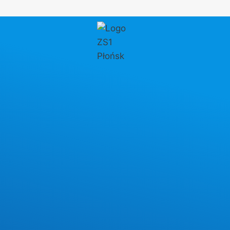
Przejdź
do
treści
AKTUALNOŚCI
Regulamin prób
sprawności fizycznej
Regulamin prób sprawności fizycznej dla
kandydatów ubiegających się o przyjęcie do