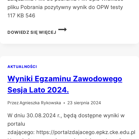
pliku Pobrania pozytywny wynik do OPW testy
117 KB 546
LISTA
DOWIEDZ SIĘ WIĘCEJ
KANDYDATÓW
DO
ODDZIAŁU
PRZYGOTOWANIA
WOJSKOWEGO,
AKTUALNOŚCI
KTÓRZY
UZYSKALI
Wyniki Egzaminu Zawodowego
POZYTYWNE
WYNIKI
Sesja Lato 2024.
PRÓB
SPRAWNOŚCI
Przez
Agnieszka Rykowska
23 sierpnia 2024
FIZYCZNEJ
W dniu 30.08.2024 r., będą dostępne wyniki w
portalu
zdającego: https://portalzdajacego.epkz.cke.edu.pl