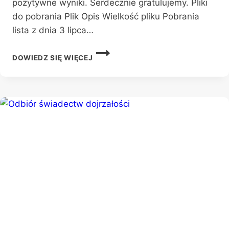
pozytywne wyniki. Serdecznie gratulujemy. Pliki
do pobrania Plik Opis Wielkość pliku Pobrania
lista z dnia 3 lipca…
LISTA
DOWIEDZ SIĘ WIĘCEJ
KANDYDATÓW
DO
ODDZIAŁU
PRZYGOTOWANIA
WOJSKOWEGO,
KTÓRZY
W
DNIU
3
LIPCA
2023
R.
UZYSKALI
POZYTYWNE
WYNIKI
PRÓB