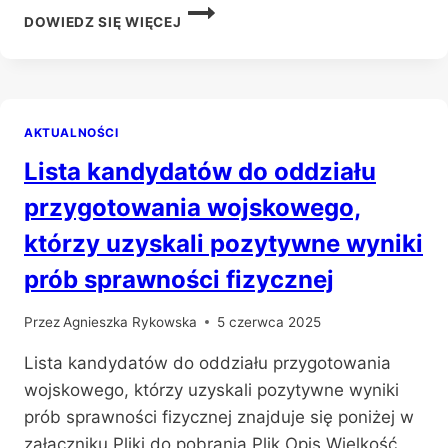
PISEMNE
DOWIEDZ SIĘ WIĘCEJ
EGZAMINY
MATURALNE
MAJ
2024
–
AKTUALNOŚCI
INFORMACJE
DLA
Lista kandydatów do oddziału
UCZNIÓW
I
przygotowania wojskowego,
ABSOLWENTÓW
którzy uzyskali pozytywne wyniki
prób sprawności fizycznej
Przez
Agnieszka Rykowska
5 czerwca 2025
Lista kandydatów do oddziału przygotowania
wojskowego, którzy uzyskali pozytywne wyniki
prób sprawności fizycznej znajduje się poniżej w
załączniku Pliki do pobrania Plik Opis Wielkość