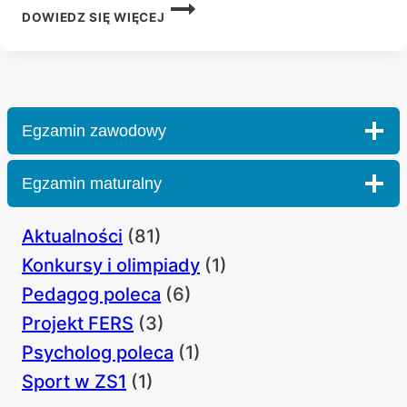
REKRUTACJA
DOWIEDZ SIĘ WIĘCEJ
UZUPEŁNIAJĄCA
Egzamin zawodowy
Egzamin maturalny
Aktualności
(81)
Konkursy i olimpiady
(1)
Pedagog poleca
(6)
Projekt FERS
(3)
Psycholog poleca
(1)
Sport w ZS1
(1)