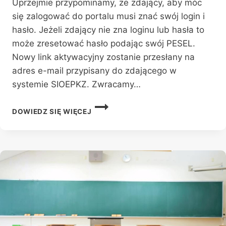
Uprzejmie przypominamy, że zdający, aby móc
się zalogować do portalu musi znać swój login i
hasło. Jeżeli zdający nie zna loginu lub hasła to
może zresetować hasło podając swój PESEL.
Nowy link aktywacyjny zostanie przesłany na
adres e-mail przypisany do zdającego w
systemie SIOEPKZ. Zwracamy…
WYNIKI
DOWIEDZ SIĘ WIĘCEJ
EGZAMINU
ZAWODOWEGO
SESJA
LATO
2024.