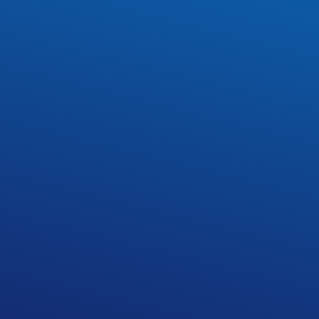
 wraz z opiekunami, wybrali się na wycieczkę do Kazimi
go naszą wyprawę rozpoczęliśmy spacerem nabrzeżem wi
Górę Trzech Krzyży, z której roztaczał się widok na rui
ła Farnego, z którego następnie udaliśmy się na kazim
ąpiliśmy również do Muzeum Sztuki Złotniczej, gdzie z
u w urokliwym Kazimierzu, był zakup kazimierskich kog
ntegrację przy wspólnym posiłku.
ektu Poznaj Polskę 2023 i dofinansowana przez Min
erszak, p. Adrianna Osmycka, p. Justyna Ochnik.
Opis
8320116803_n
6046959586_n