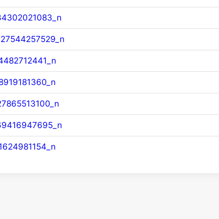
34302021083_n
27544257529_n
4482712441_n
8919181360_n
7865513100_n
69416947695_n
1624981154_n