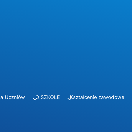
la Uczniów
O SZKOLE
Kształcenie zawodowe
e znacie, sami nie wiecie, co