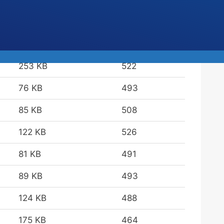
232 KB
548
125 KB
502
253 KB
522
76 KB
493
85 KB
508
122 KB
526
81 KB
491
89 KB
493
124 KB
488
175 KB
464