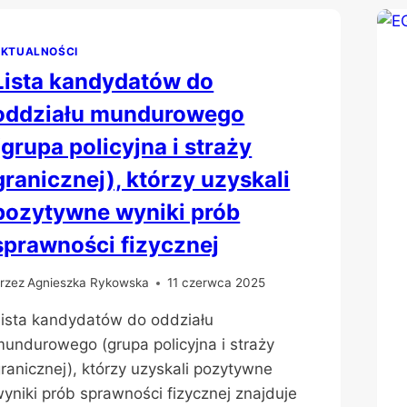
II
STOPNIA
KTUALNOŚCI
Lista kandydatów do
oddziału mundurowego
(grupa policyjna i straży
granicznej), którzy uzyskali
pozytywne wyniki prób
sprawności fizycznej
rzez
Agnieszka Rykowska
11 czerwca 2025
ista kandydatów do oddziału
undurowego (grupa policyjna i straży
ranicznej), którzy uzyskali pozytywne
yniki prób sprawności fizycznej znajduje