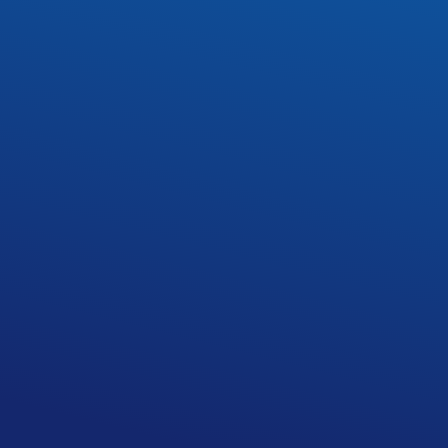
26 października uczniowie klasy 1k, 2w2, 2k i 3kw
Kazimierz przywitał nas słoneczną pogodą, dlate
Nie zwalniając tempa, z lekką zadyszką zdobyliśmy 
miasto.
Kolejnym punktem programu było zwiedzanie Kościo
otaczającymi go renesansowymi kamieniczkami. Wst
historią polskiego złotnictwa. Zwieńczeniem pobyt
W drodze powrotnej znaleźliśmy również czas na i
Wycieczka została zorganizowana w ramach Proj
Opiekunami byli: p. Honorata Baniak, p .Joanna Ki
Pliki do pobrania
Plik
398044774_879349450523220_66691704
396719542_879350077189824_518066317