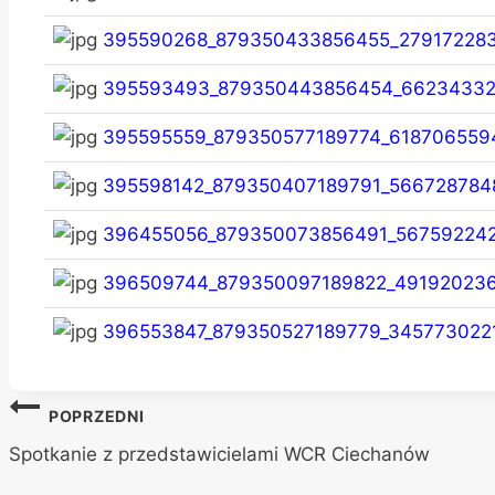
395590268_879350433856455_27917228
395593493_879350443856454_66234332
395595559_879350577189774_618706559
395598142_879350407189791_566728784
396455056_879350073856491_567592242
396509744_879350097189822_49192023
396553847_879350527189779_345773022
Nawigacja
POPRZEDNI
wpisu
Spotkanie z przedstawicielami WCR Ciechanów