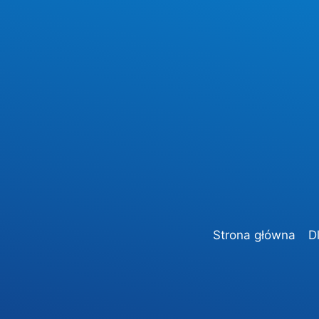
Strona główna
D
AKTUALNOŚCI
„Cudze chwalicie swego ni