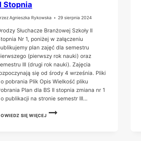
II Stopnia
rzez
Agnieszka Rykowska
29 sierpnia 2024
rodzy Słuchacze Branżowej Szkoły II
topnia Nr 1, poniżej w załączeniu
ublikujemy plan zajęć dla semestru
ierwszego (pierwszy rok nauki) oraz
emestru III (drugi rok nauki). Zajęcia
ozpoczynają się od środy 4 września. Pliki
o pobrania Plik Opis Wielkość pliku
obrania Plan dla BS II stopnia zmiana nr 1
o publikacji na stronie semestr III…
PLAN
DOWIEDZ SIĘ WIĘCEJ
ZAJĘĆ
DLA
SŁUCHACZY
BS