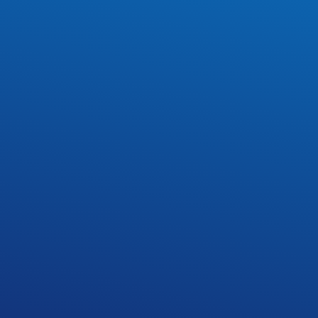
erza Dolnego.
ślanym, podziwiając malownicze krajobrazy.
ny kazimierskiego zamku i położone u jej stóp
ierski rynek z zabytkową drewnianą studnią i
apoznaliśmy się z liczącą ponad 1000 lat
utów.
isterstwo Edukacji Narodowej.
Wielkość pliku
Pobrania
19 KB
498
131 KB
486