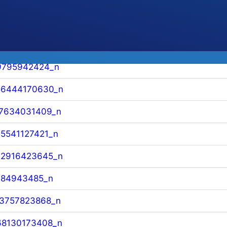
81156420054_n
08162543589_n
9795942424_n
56444170630_n
7634031409_n
5541127421_n
22916423645_n
984943485_n
3757823868_n
68130173408_n