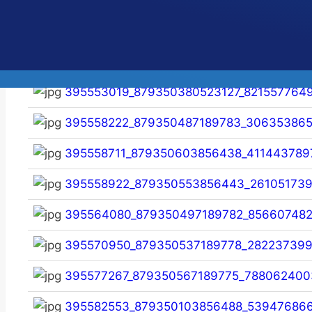
395544100_879350503856448_28146562
395552770_879350520523113_60304699
395553019_879350380523127_821557764
395558222_879350487189783_30635386
395558711_879350603856438_411443789
395558922_879350553856443_261051739
395564080_879350497189782_85660748
395570950_879350537189778_28223739
395577267_879350567189775_788062400
395582553_879350103856488_53947686