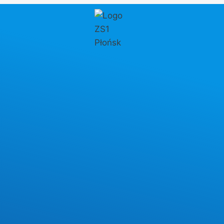
Przejdź
do
treści
Autor: Michał Wojtusik