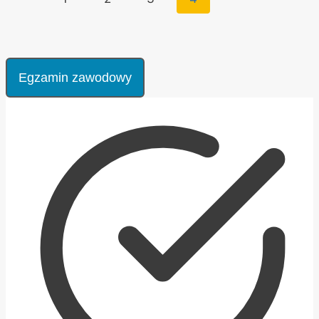
ZAPRASZA!
strony
strona
Egzamin zawodowy