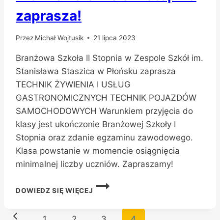
zaprasza!
Przez
Michał Wojtusik
21 lipca 2023
Branżowa Szkoła II Stopnia w Zespole Szkół im.
Stanisława Staszica w Płońsku zaprasza
TECHNIK ŻYWIENIA I USŁUG
GASTRONOMICZNYCH TECHNIK POJAZDÓW
SAMOCHODOWYCH Warunkiem przyjęcia do
klasy jest ukończonie Branżowej Szkoły I
Stopnia oraz zdanie egzaminu zawodowego.
Klasa powstanie w momencie osiągnięcia
minimalnej liczby uczniów. Zapraszamy!
BRANŻOWA
DOWIEDZ SIĘ WIĘCEJ
SZKOŁA
II
Nawigacja
STOPNIA
Poprzednia
1
2
3
4