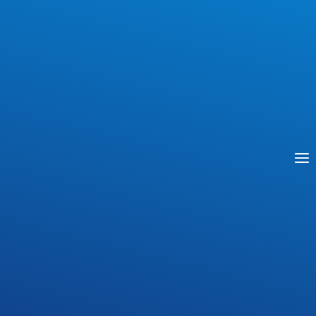
AKTUALNOŚCI
Rekrutacja uzupełniająca
Przez
Michał Wojtusik
11 sierpnia 2023
Szanowni Państwo, w Zespole Szkół Nr 1 im.
Stanisława Staszica w Płońsku zostały
wywieszone listy kandydatów przyjętych do
szkoły w drodze rekrutacji uzupełniającej.
Zapraszamy.