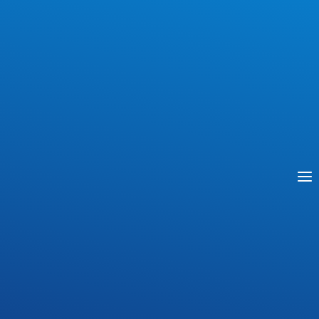
międzynarodowym rynku pracy”
zapraszamy w
dniu
24.04.2024 r o godz.: 10.40 w auli A
gdzie
odbędzie się
test z języka angielskiego
.
Natomiast dnia
26.04.2024 r. o godz.: 8.50 w
internacie
odbędzie się
rozmowa kwalifikacyjna
do powyższego projektu.
UWAGA!
– na godz. 8.50 (2 godz. lek.) – zapraszamy
uczniów klas technik żywienia i usług
gastronomicznych,
– na godz. 9.40 (3 godz. lek.) – zapraszamy
uczniów klas technik logistyk,
– na godz. 10.40 (4 godz. lek.) – zapraszamy
uczniów klas technik mechatronik, branżowa I st.
/mechanik pojazdów samochodowych.