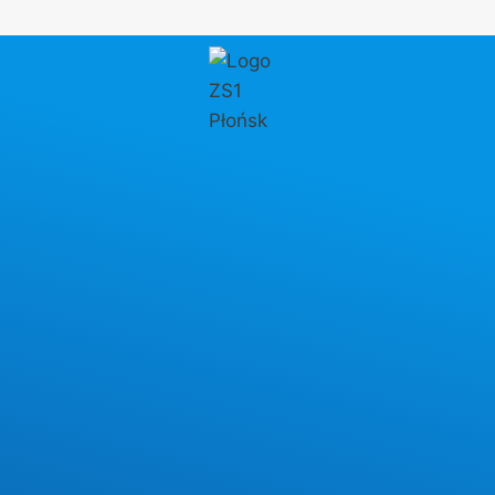
Przejdź
do
treści
PROJEKT FERS
Rekrutacja do projektu
FERS
W ramach rekrutacji do projektu:
„Europejski staż
zawodowy kluczem do sukcesu na lokalnym i