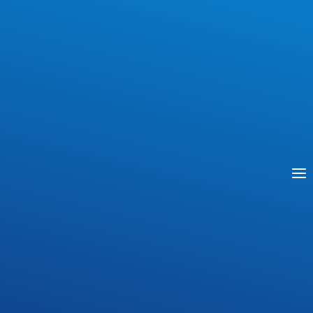
się uczniowie tej szkoły lub kandydaci do klas
pierwszych, których codzienny dojazd do
Szkoły jest niemożliwy lub utrudniony.
Uczniowie innych szkół prowadzonych przez
Powiat Płoński mogą zostać przyjęci do
internatu po zakończeniu rekrutacji wszystkich
uprawnionych uczniów Zespołu Szkół nr 1 w
Płońsku.
Ubiegający się o przyjęcie do internatu powinni
złożyć:
– wniosek o przyjęcie do internatu,
– oświadczenie rodziców lub prawnych
opiekunów dotyczące pobytu dziecka w
Internacie,
– obowiązek informacyjny.(
wymienione
dokumenty należy starannie wypełnić i podpisać
we właściwych miejscach)