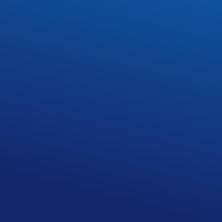
4. Dotychczasowi mieszkańcy internatu składają
ww. dokumenty do końca czerwca kończącego się
roku szkolnego. W tym czasie mogą składać
dokumenty również uczniowie klas wyższych,
którzy wcześniej nie mieszkali w internacie, a
chcieliby tu zamieszkać.
5. Uczniowie – kandydaci do klas pierwszych
składają dokumenty po ogłoszeniu listy uczniów
przyjętych do Zespołu Szkół nr 1 im. Stanisława
Staszica w Płońsku lub innej szkoły prowadzonej
przez Powiat płoński
do 14 sierpnia danego roku
kalendarzowego.
6. Druki wniosków o przyjęcie do internatu oraz
oświadczenia można pobrać na stronie Szkoły w
zakładce: Szkolny Internat, odebrać w komisji
rekrutacyjnej w Zespole Szkół nr 1 im. Stanisława
Staszica w Płońsku lub bezpośrednio w