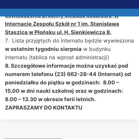
internacie (administracja). Wypełnione wnioski i
oświadczenia prosimy składać osobiście w
Internacie Zespołu Szkół nr 1 im. Stanisława
Staszica w Płońsku ul. H. Sienkiewicza 8.
7. Lista przyjętych do internatu będzie wywieszona
w ostatnim tygodniu sierpnia
w budynku
internatu (tablica na wprost administracji)
8. Szczegółowe informacje można uzyskać pod
numerem telefonu (23) 662-28-44 (Internat) od
poniedziałku do piątku w godzinach: 8.00 –
15.00 w dni nauki szkolnej
oraz w godzinach:
8.00 – 13.30 w okresie ferii letnich.
ZAPRASZAMY DO KONTAKTU